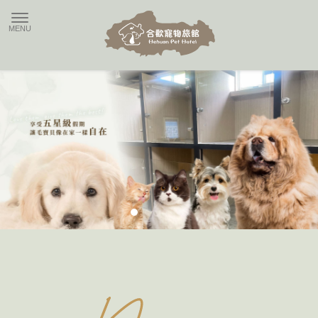
合歡
News