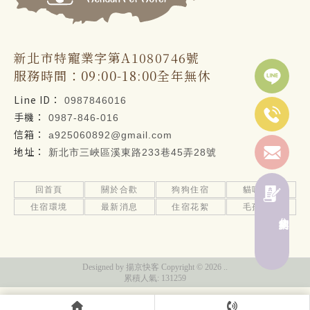
0987846016
0987-846-016
a925060892@gmail.com
新北市三峽區溪東路233巷45弄28號
回首頁
關於合歡
狗狗住宿
貓咪住宿
住宿環境
最新消息
住宿花絮
毛孩專欄
住宿契約
寵物旅館
寵物住宿
三峽寵物旅館
土城寵物旅館
樹林寵物旅館
鶯歌寵物旅館
新店寵物旅館
Designed by
揚京快客
Copyright © 2026
..
累積人氣: 131259