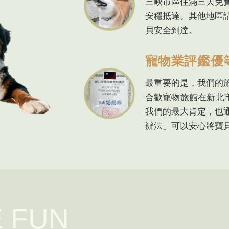
三峽市區住滿三天免
安穩抵達。其他地區
貝安全到達。
寵物業評鑑優
最重要的是，我們的
合歡寵物旅館在新北
我們的最大肯定，也
辦法」可以安心將寶
 FUN