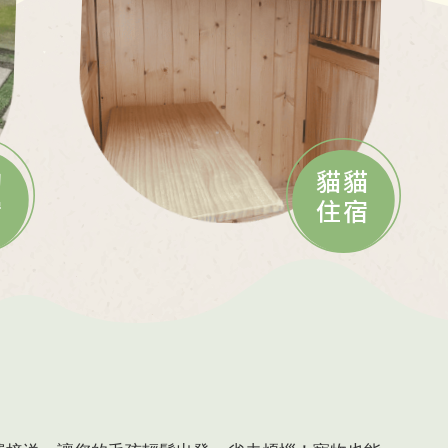
狗
貓貓
宿
住宿