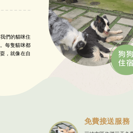
！我們的貓咪住
。每隻貓咪都
狗
耍，就像在自
住
免費接送服務