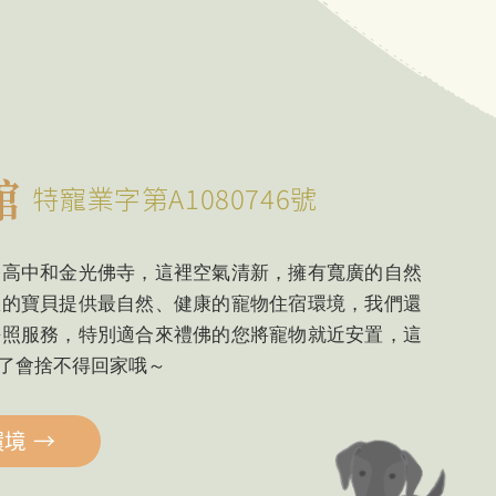
館
特寵業字第A1080746號
修高中和金光佛寺，這裡空氣清新，擁有寬廣的自然
您的寶貝提供最自然、健康的寵物住宿環境，我們還
長照服務，特別適合來禮佛的您將寵物就近安置，這
了會捨不得回家哦～
環境
→