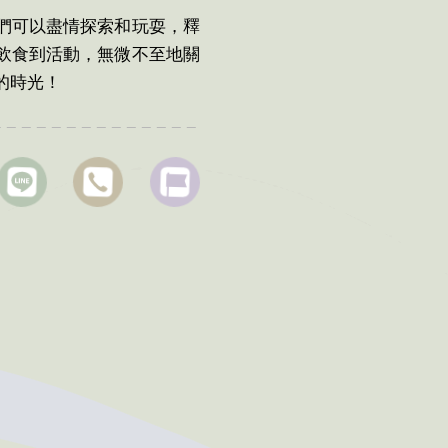
們可以盡情探索和玩耍，釋
飲食到活動，無微不至地關
的時光！