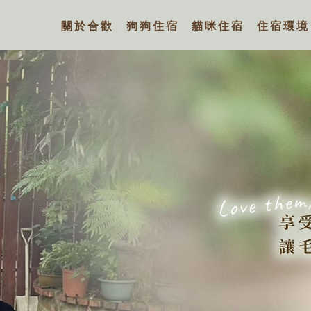
物旅館-寵物旅館,三峽寵物旅館
關於合歡
狗狗住宿
貓咪住宿
住宿環境
ABOUT
DOG
CAT
ENVIRONMENT