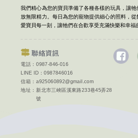
我們精心為您的寶貝準備了各種各樣的玩具，讓牠
放無限精力。每日為您的寵物提供細心的照料，從
愛寶貝每一刻，讓牠們在合歡享受充滿快樂和幸福
聯絡資訊
電話：
0987-846-016
LINE ID：
0987846016
信箱：
a925060892@gmail.com
地址：
新北市三峽區溪東路233巷45弄28
號